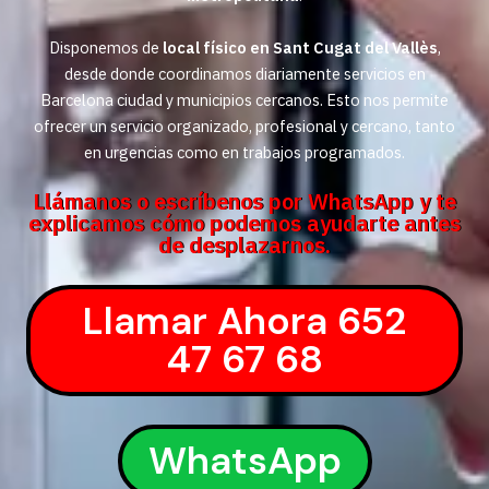
Disponemos de
local físico en Sant Cugat del Vallès
,
desde donde coordinamos diariamente servicios en
Barcelona ciudad y municipios cercanos. Esto nos permite
ofrecer un servicio organizado, profesional y cercano, tanto
en urgencias como en trabajos programados.
Llámanos o escríbenos por WhatsApp y te
explicamos cómo podemos ayudarte antes
de desplazarnos.
Llamar Ahora 652
47 67 68
WhatsApp