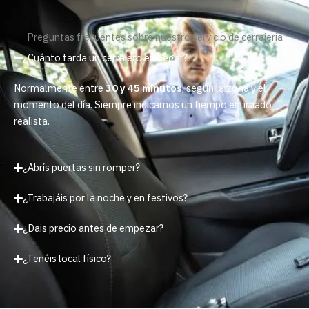
Preguntas frecuentes sobre nuestro servicio de cerrajería
¿Cuánto tarda un cerrajero en llegar?
Normalmente entre
30 y 45 minutos
, según la zona y el
momento del día. Siempre indicamos un tiempo estimado
realista.
¿Abrís puertas sin romper?
¿Trabajáis por la noche y en festivos?
¿Dais precio antes de empezar?
¿Tenéis local físico?