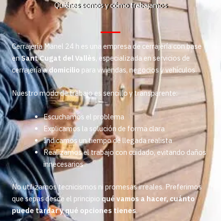
Quiénes somos y cómo trabajamos
Cerrajería Manel 24 h es una empresa de cerrajería con base
en
Sant Cugat del Vallès
, especializada en servicios de
cerrajería
a domicilio
para viviendas, negocios y vehículos.
Nuestro modo de trabajo es sencillo y transparente:
Escuchamos el problema
Explicamos la solución de forma clara
Indicamos un tiempo de llegada realista
Realizamos el trabajo con cuidado, evitando daños
innecesarios
No utilizamos tecnicismos ni promesas irreales. Preferimos
que sepas desde el principio
qué vamos a hacer, cuánto
puede tardar y qué opciones tienes
.