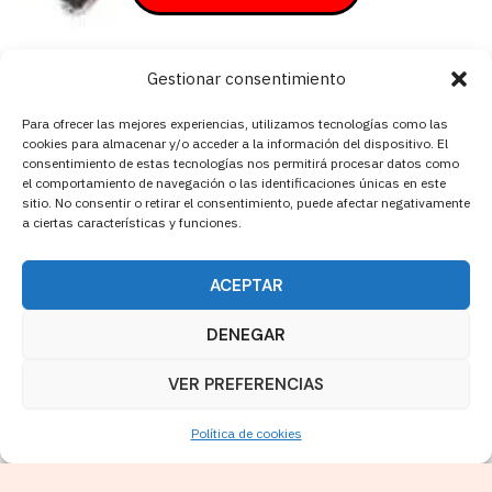
Gestionar consentimiento
Para ofrecer las mejores experiencias, utilizamos tecnologías como las
cookies para almacenar y/o acceder a la información del dispositivo. El
consentimiento de estas tecnologías nos permitirá procesar datos como
el comportamiento de navegación o las identificaciones únicas en este
Cerrajería Manel 24 h Sant Cugat | Avinguda de Cerdanyola, 49,
sitio. No consentir o retirar el consentimiento, puede afectar negativamente
Local, 08172 Sant Cugat del Vallès, Barcelona | 652 47 67 68
a ciertas características y funciones.
Escríbenos:
serralleriamanel@gmail.com
ACEPTAR
Visita nuestro Perfil de Empresa en Google
DENEGAR
VER PREFERENCIAS
Copyright © 2026 Cerrajería Manel
Política de cookies