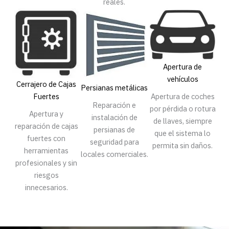
reales.
Apertura de
vehículos
Cerrajero de Cajas
Persianas metálicas
Fuertes
Apertura de coches
Reparación e
por pérdida o rotura
Apertura y
instalación de
de llaves, siempre
reparación de cajas
persianas de
que el sistema lo
fuertes con
seguridad para
permita sin daños.
herramientas
locales comerciales.
profesionales y sin
riesgos
innecesarios.