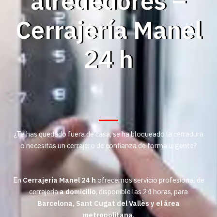
alrededores –
Cerrajería Manel
24 h
¿Te has quedado fuera de casa, se ha bloqueado la cerradura
o necesitas un cerrajero de confianza de forma urgente?
En
Cerrajería Manel 24 h
ofrecemos servicio profesional de
cerrajería
a domicilio
, disponible las 24 horas, para
Barcelona, Sant Cugat del Vallès y el área
metropolitana
.